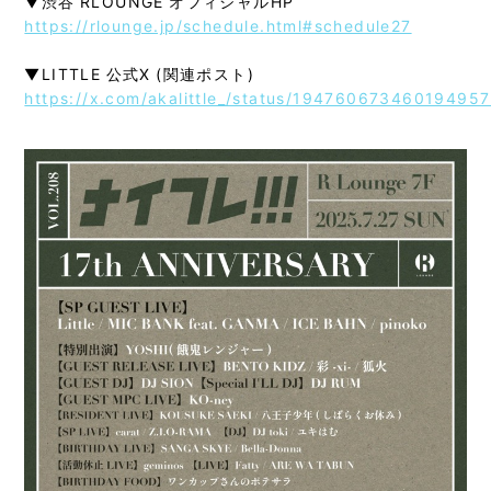
▼渋谷 RLOUNGE オフィシャルHP
https://rlounge.jp/schedule.html#schedule27
▼LITTLE 公式X (関連ポスト)
https://x.com/akalittle_/status/19476067346019495