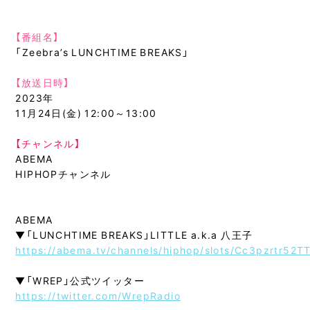
【番組名】
「Zeebra’s LUNCHTIME BREAKS」
【放送日時】
2023年
11月24日(金) 12:00～13:00
【チャンネル】
ABEMA
HIPHOPチャンネル
ABEMA
▼「LUNCHTIME BREAKS」LITTLE a.k.a 八王子
https://abema.tv/channels/hiphop/slots/Cc3pzrtr52T
▼「WREP」公式ツイッター
https://twitter.com/WrepRadio