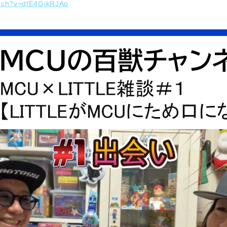
atch?v=dfE4GjkRJAo