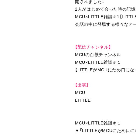
開されました。
2人がはじめて会った時の記
MCU×LITTLE雑談＃1【LI
会話の中に登場する様々なア
【配信チャンネル】
MCUの百獣チャンネル
MCU×LITTLE雑談＃１
【LITTLEがMCUにため口にな
【出演】
MCU
LITTLE
MCU×LITTLE雑談＃１
▼「LITTLEがMCUにため口