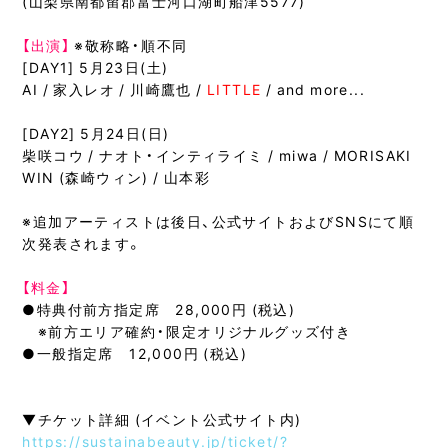
(山梨県南都留郡富士河口湖町船津5577)
【出演】
※敬称略・順不同
[DAY1] 5月23日(土)
AI / 家入レオ / 川崎鷹也 /
LITTLE
/ and more...
[DAY2] 5月24日(日)
柴咲コウ / ナオト・インティライミ / miwa / MORISAKI
WIN (森崎ウィン) / 山本彩
※追加アーティストは後日、公式サイトおよびSNSにて順
次発表されます。
【料金】
●特典付前方指定席 28,000円 (税込)
※前方エリア確約・限定オリジナルグッズ付き
●一般指定席 12,000円 (税込)
▼チケット詳細 (イベント公式サイト内)
https://sustainabeauty.jp/ticket/?