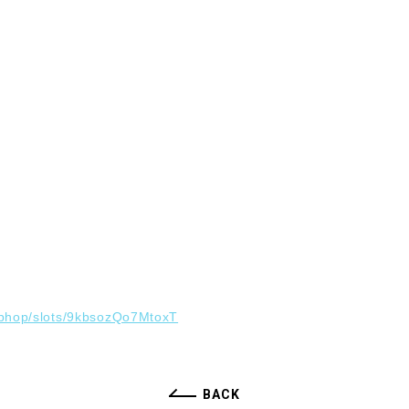
hiphop/slots/9kbsozQo7MtoxT
BACK