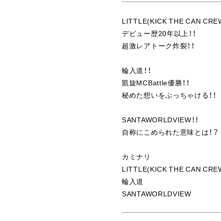
LITTLE(KICK THE CAN CRE
デビュー歴20年以上！！
超激レアトーク炸裂！！
輪入道！！
凱旋MCBattle優勝！！
秘めた想いをぶっちゃける！！
SANTAWORLDVIEW！！
自称にこめられた意味とは！？
カミナリ
LITTLE(KICK THE CAN CRE
輪入道
SANTAWORLDVIEW