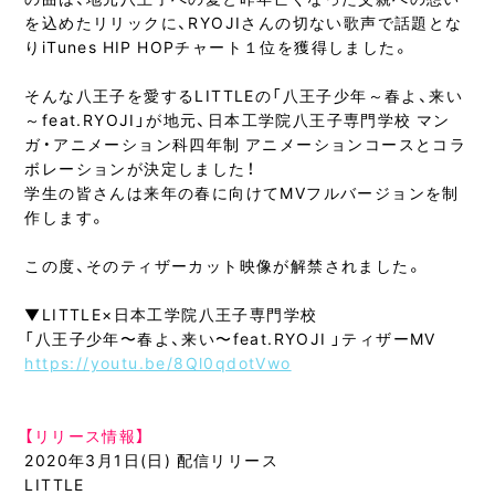
を込めたリリックに、RYOJIさんの切ない歌声で話題とな
りiTunes HIP HOPチャート１位を獲得しました。
そんな八王子を愛するLITTLEの「八王子少年～春よ、来い
～feat.RYOJI」が地元、日本工学院八王子専門学校 マン
ガ・アニメーション科四年制 アニメーションコースとコラ
ボレーションが決定しました！
学生の皆さんは来年の春に向けてMVフルバージョンを制
作します。
この度、そのティザーカット映像が解禁されました。
▼LITTLE×日本工学院八王子専門学校
「八王子少年〜春よ、来い〜feat.RYOJI 」ティザーMV
https://youtu.be/8Ql0qdotVwo
【リリース情報】
2020年3月1日(日) 配信リリース
LITTLE