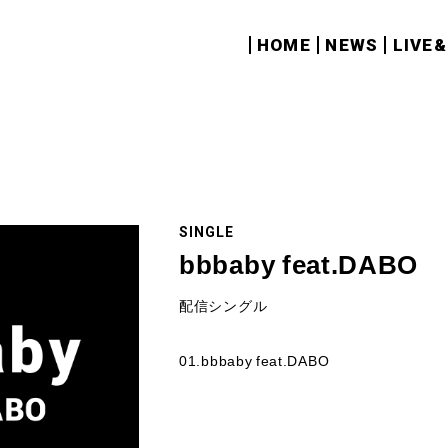
HOME
NEWS
LIVE
SINGLE
bbbaby feat.DABO
配信シングル
01.bbbaby feat.DABO