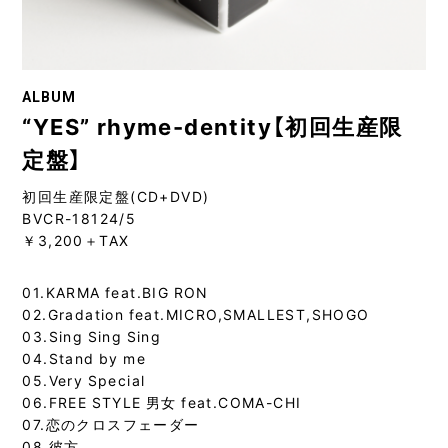
ALBUM
“YES” rhyme-dentity【初回生産限
定盤】
初回生産限定盤(CD+DVD)
BVCR-18124/5
￥3,200＋TAX
01.KARMA feat.BIG RON
02.Gradation feat.MICRO,SMALLEST,SHOGO
03.Sing Sing Sing
04.Stand by me
05.Very Special
06.FREE STYLE 男女 feat.COMA-CHI
07.恋のクロスフェーダー
08.彼方