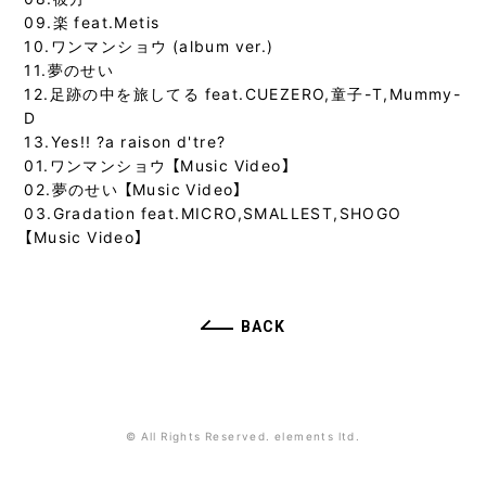
09.楽 feat.Metis
10.ワンマンショウ (album ver.)
11.夢のせい
12.足跡の中を旅してる feat.CUEZERO,童子-T,Mummy-
D
13.Yes!! ?a raison d'tre?
01.ワンマンショウ 【Music Video】
02.夢のせい 【Music Video】
03.Gradation feat.MICRO,SMALLEST,SHOGO
【Music Video】
BACK
© All Rights Reserved. elements ltd.